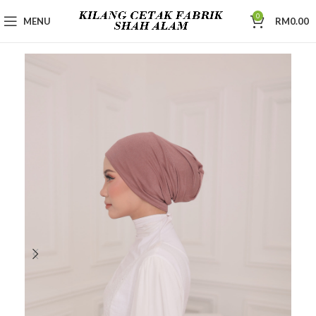
0
MENU
RM
0.00