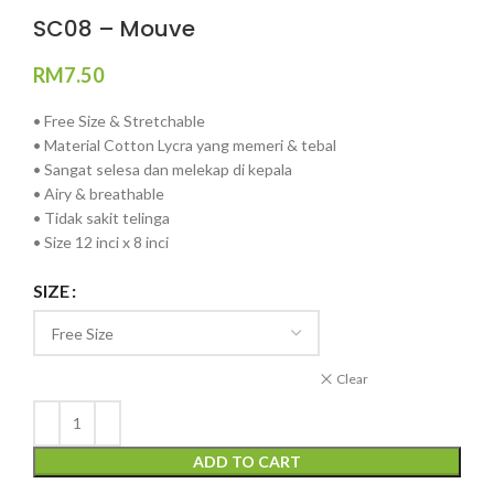
SC08 – Mouve
RM
7.50
• Free Size & Stretchable
• Material Cotton Lycra yang memeri & tebal
• Sangat selesa dan melekap di kepala
• Airy & breathable
• Tidak sakit telinga
• Size 12 inci x 8 inci
SIZE
Clear
ADD TO CART