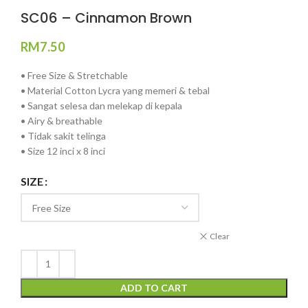
SC06 – Cinnamon Brown
RM
7.50
• Free Size & Stretchable
• Material Cotton Lycra yang memeri & tebal
• Sangat selesa dan melekap di kepala
• Airy & breathable
• Tidak sakit telinga
• Size 12 inci x 8 inci
SIZE
Clear
ADD TO CART