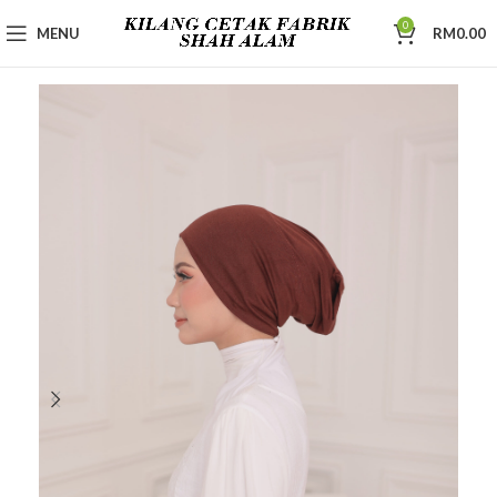
0
MENU
RM
0.00