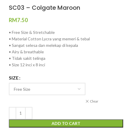
SC03 – Colgate Maroon
RM
7.50
• Free Size & Stretchable
• Material Cotton Lycra yang memeri & tebal
• Sangat selesa dan melekap di kepala
• Airy & breathable
• Tidak sakit telinga
• Size 12 inci x 8 inci
SIZE
Clear
ADD TO CART