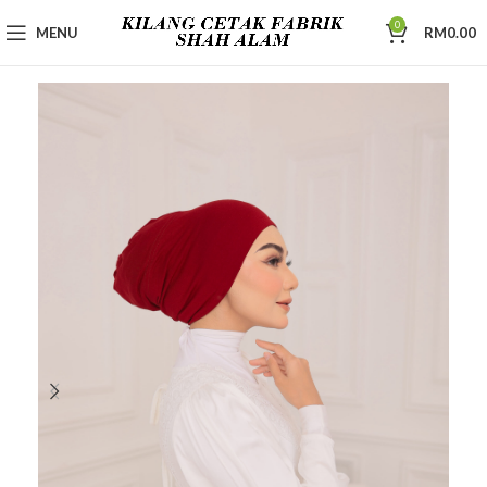
0
MENU
RM
0.00