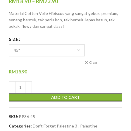
RM
18.90
–
RM
23.90
Material Cotton Voile Hibiscus yang sangat gebus, premium,
senang bentuk, tak perlu iron, tak berbulu lepas basuh, tak
pekak, flowy dan sangat class!
SIZE
Clear
RM
18.90
ADD TO CART
SKU:
BP36-45
Categories:
Don't Forget Palestine 3
,
Palestine