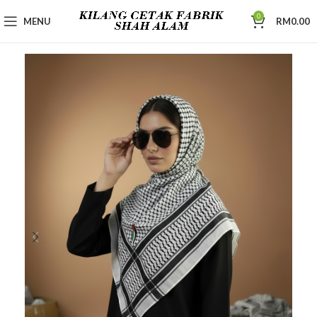
0
MENU
RM
0.00