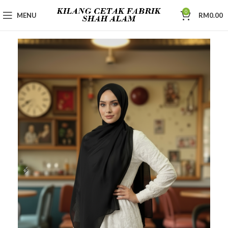
0
MENU
RM
0.00