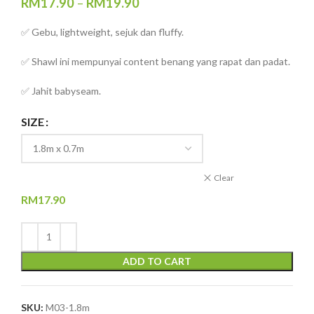
RM
17.90
–
RM
19.90
✅ Gebu, lightweight, sejuk dan fluffy.
✅ Shawl ini mempunyai content benang yang rapat dan padat.
✅ Jahit babyseam.
SIZE
Clear
RM
17.90
ADD TO CART
SKU:
M03-1.8m