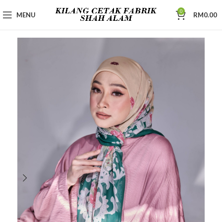
0
MENU
RM
0.00