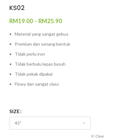
KS02
RM
19.00
–
RM
25.90
Material yang sangat gebus
Premium dan senang bentuk
Tidak perlu iron
Tidak berbulu lepas basuh
Tidak pekak dipakai
Flowy dan sangat class
SIZE
Clear