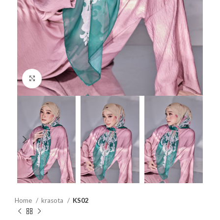
Click to enlarge
Home
krasota
KS02