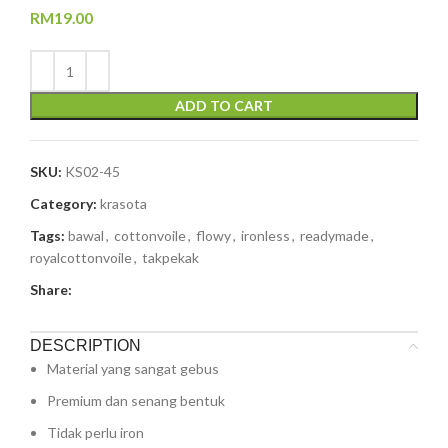
RM
19.00
ADD TO CART
SKU:
KS02-45
Category:
krasota
Tags:
bawal
,
cottonvoile
,
flowy
,
ironless
,
readymade
,
royalcottonvoile
,
takpekak
Share:
DESCRIPTION
Material yang sangat gebus
Premium dan senang bentuk
Tidak perlu iron