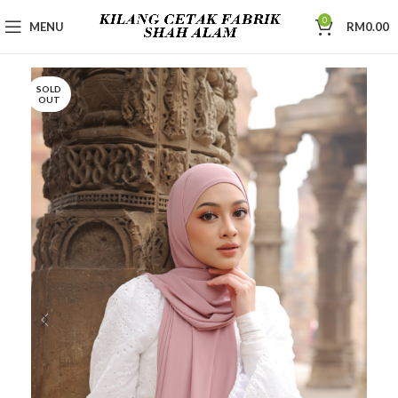
0
MENU
RM
0.00
SOLD
OUT