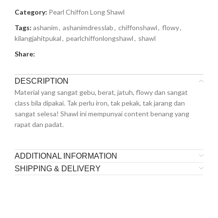
Category:
Pearl Chiffon Long Shawl
Tags:
ashanim
,
ashanimdresslab
,
chiffonshawl
,
flowy
,
kilangjahitpukal
,
pearlchiffonlongshawl
,
shawl
Share:
DESCRIPTION
Material yang sangat gebu, berat, jatuh, flowy dan sangat
class bila dipakai. Tak perlu iron, tak pekak, tak jarang dan
sangat selesa! Shawl ini mempunyai content benang yang
rapat dan padat.
ADDITIONAL INFORMATION
SHIPPING & DELIVERY