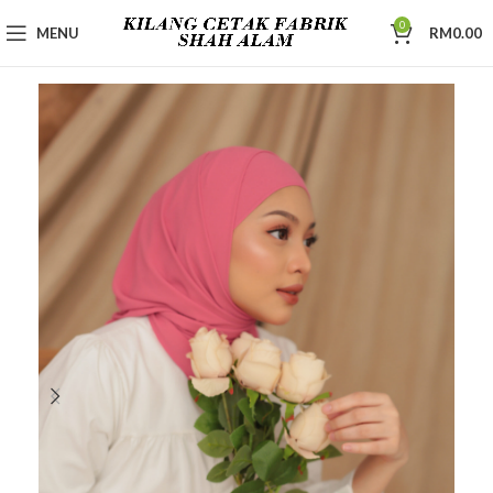
0
MENU
RM
0.00