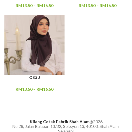
RM
13.50
–
RM
16.50
RM
13.50
–
RM
16.50
CS30
RM
13.50
–
RM
16.50
Kilang Cetak Fabrik Shah Alam
@2026
No 28, Jalan Balapan 13/32, Seksyen 13, 40100, Shah Alam,
Selangor